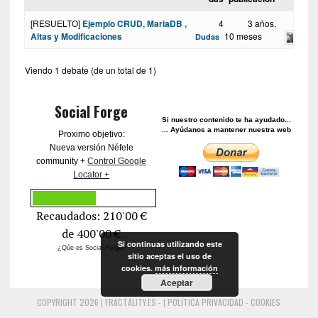
[RESUELTO]
Ejemplo CRUD, MariaDB ,
4
3 años,
Altas y Modificaciones
10 meses
Dudas
Viendo 1 debate (de un total de 1)
Social Forge
Si nuestro contenido te ha ayudado...
... Ayúdanos a mantener nuestra web
Proximo objetivo:
Nueva versión Néfele
community +
Control Google
Locator +
Recaudados: 210
'00 €
de
400
'00 €
Si continuas utilizando este
¿Qúe es Social Forge?
sitio aceptas el uso de
cookies.
más información
Aceptar
COPYRIGHT 2026 | FRACTALITY.ES - |
POLÍTICA PRIVACIDAD - COOKIES