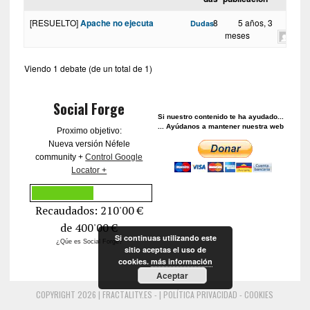
[RESUELTO]
Apache no ejecuta
8
5 años, 3
Dudas
meses
Viendo 1 debate (de un total de 1)
Social Forge
Si nuestro contenido te ha ayudado...
... Ayúdanos a mantener nuestra web
Proximo objetivo:
Nueva versión Néfele
community +
Control Google
Locator +
Recaudados: 210
'00 €
de
400
'00 €
Si continuas utilizando este
¿Qúe es Social Forge?
sitio aceptas el uso de
cookies.
más información
Aceptar
COPYRIGHT 2026 | FRACTALITY.ES - |
POLÍTICA PRIVACIDAD - COOKIES